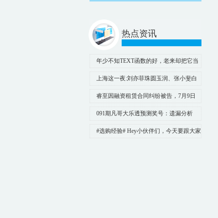
热点资讯
年少不知TEXT函数的好，老来却把它当
成宝
上海这一夜:刘亦菲珠圆玉润、张小斐白
到发光、王鸥造型翻车
睿至因融资租赁合同纠纷被告，7月9日
在上海市长宁区法院审理
091期凡哥大乐透预测奖号：遗漏分析
#选购经验# Hey小伙伴们，今天要跟大家
种草一款让我彻底沦陷的神仙