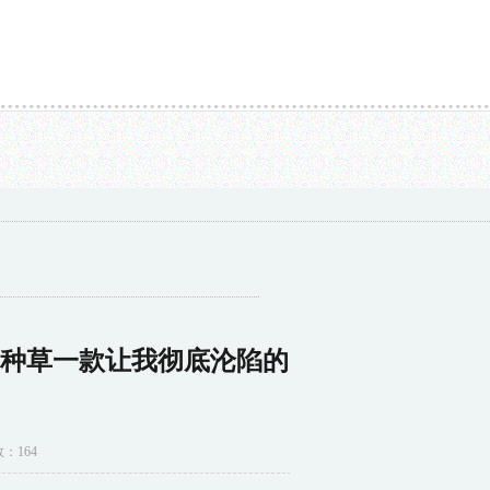
到发光、王鸥造型翻车...
睿至因融资租赁合同纠纷被告，7月9日在上海市长宁区法院审
伙伴们，今天要跟大家种草一款让我彻底沦陷的神仙
大家种草一款让我彻底沦陷的
数：164