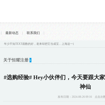
|
最新动态
|
联系我们
|
年少不知TEXT函数的好，老来却把它当成宝...
上海这一夜:刘亦菲珠圆玉润、张小斐白
关于恒耀注册
你的位置：
恒耀注册
>
关于恒耀注册
> #选购经验# Hey小
#选购经验# Hey小伙伴们，今天要跟
神仙
发布日期：2024-08-26 09:16 点击次