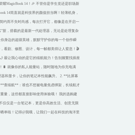
agicBook 14！🎉 不管你是学生党还是职场新
Book 14简直就是科技界的颜值担当啊！轻薄机身，
设计简约而不失时尚感，每次打开它，都像是在开启一
芯”脏，搭载的是最新一代处理器，无论是处理复杂
是你身边的超级英雄，默默守护你的每一个创作瞬
活，看剧、修图、设计，每一帧都美得让人窒息！🎬
 最让我心动的是它的续航能力！告别频繁找插座
间！🔋 就像你的私人能量站，随时随地为你充电满
理器和显卡，让你的笔记本性能飙升。 2. **比屏幕
 **查续航**：谁也不想被电量焦虑绑架，长续航才
机身重量，这些都直接影响使用体验哦！ 我的选购建
有！它不仅仅是一台笔记本，更是你高效生活、创意无限
的晒单啦！记得@我哦，让我们一起在科技的海洋里