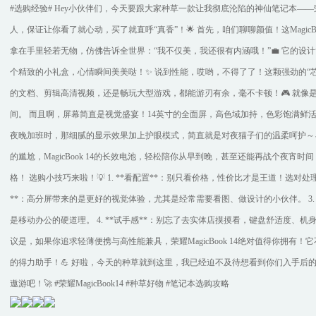
#选购经验# Hey小伙伴们，今天要跟大家种草一款让我彻底沦陷的神仙笔记本——荣耀M
人，保证让你看了就心动，买了就直呼“真香”！🌟 首先，咱们聊聊颜值！这Magic
拿在手里轻若无物，仿佛告诉全世界：“我不仅美，我还很有内涵哦！”💼 它的
个精致的小礼盒，心情瞬间美美哒！✨ 说到性能，哎哟，不得了了！这颗强劲的“
的文档、剪辑高清视频，还是畅玩大型游戏，都能游刃有余，毫不卡顿！🎮 就像
间。 而且啊，屏幕简直是视觉盛宴！14英寸的全面屏，高色域加持，色彩饱满鲜
夜晚加班时，那细腻的显示效果加上护眼模式，简直就是对夜猫子们的温柔呵护～
的尴尬，MagicBook 14的长效电池，轻松陪你从早到晚，甚至还能再战个夜宵时
格！ 选购小技巧来啦！💡 1. **看配置**：别只看价格，性价比才是王道！选对处
**：高分屏带来的是更好的视觉体验，尤其是经常需要看图、做设计的小伙伴。 3.
是移动办公的硬道理。 4. **试手感**：别忘了去实体店摸摸看，键盘舒适度、
议是，如果你追求轻薄便携与高性能兼具，荣耀MagicBook 14绝对值得你拥
的得力助手！💪 好啦，今天的种草就到这里，我已经迫不及待想看到你们入手后
遨游吧！🚀 #荣耀MagicBook14 #种草好物 #笔记本选购攻略